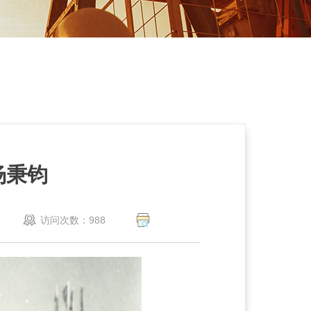
 杨秉钧
访问次数：
988