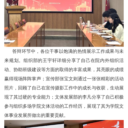
答辩环节中，各位干事以饱满的热情展示工作成果与未
来规划。组织部的王宇轩详细分享了自己在院内外组织活
动、协助班级建设等方面的取得的丰富成果，其亮眼的成绩
赢得现场阵阵掌声；宣传部张宝文则通过一张张精彩的活动
照片，回顾了自己在宣传摄影工作中的成长与收获，生动展
现了
其过硬
的专业能力；文体发展部的李凡分享了自己
积极
参与
组织多场学院文体活动
的工作经历
，
展现了其
为学院文
体事业发展
所做出的重要贡献。