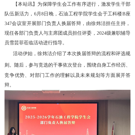
【本站讯】
为保障学生会工作有序
进行
，激发学生干部
队伍新活力，6月8日晚，石油工程学院学生会于工科楼B座
347会议室开展部门负责人换届答辩
，由
徐炜洁
担任主持，
现任各部门负责人
与主席团成员担任评委
，
2024级兼职辅导
员雪芸菲莅临活动进行指导
。
活动伊始，徐炜洁介绍了本次换届答辩的流程和评选规
则。随后，参与竞选
的干事
依次登台，围绕自身工作经历、
竞争优势、对部门工作的理解以及未来规划等方面展开
答
辩。