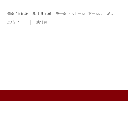
每页
15
记录
总共
9
记录
第一页
<<上一页
下一页>>
尾页
页码
1
/
1
跳转到
版权所有：中国石油大学（华东）石油工程学院