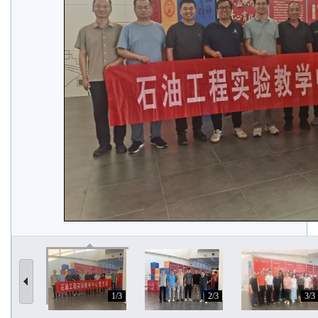
1/3
2/3
3/3