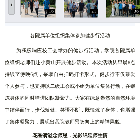
1/5
2/5
3/5
各院属单位组织集体参加健步行活动
为积极响应校工会举办的健步行活动，学院各院属单
位组织老师们赴小黄山开展健步活动。本次活动从早晨
8
点
持续至傍晚
6
点，采取自由扫码打卡形式。健步行不仅鼓励
个人参与，也支持以二级工会或小组为单位集体行动，在锻
炼身体的同时增进团队凝聚力。大家在绿意盎然的自然环境
中结伴而行，步伐矫健、笑语不断，既锻炼了身体，也增强
了集体凝聚力，展现出我院教师昂扬向上的精神风貌。
花香满溢念师恩，光影绵延师生情