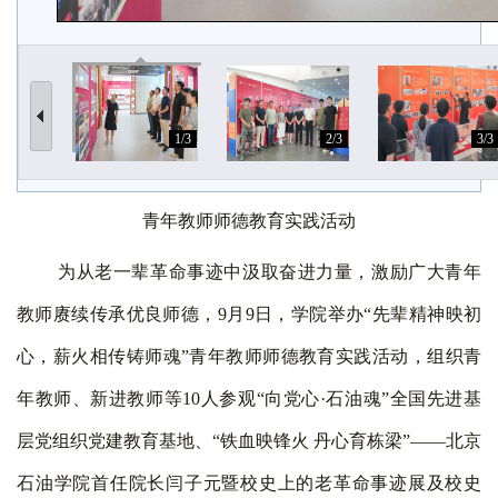
1/3
2/3
3/3
青年教师师德教育实践活动
为从老一辈革命事迹中汲取奋进力量，激励广大青年
教师赓续传承优良师德，
9
月
9
日，学院举办“先辈精神映初
心，薪火相传铸师魂”青年教师师德教育实践活动，组织青
年教师、新进教师等
10
人参观“向党心
·
石油魂
”全国先进基
层党组织党建教育基地、“铁血映锋火 丹心育栋梁”——北京
石油学院首任院长闫子元暨校史上的老革命事迹展及校史