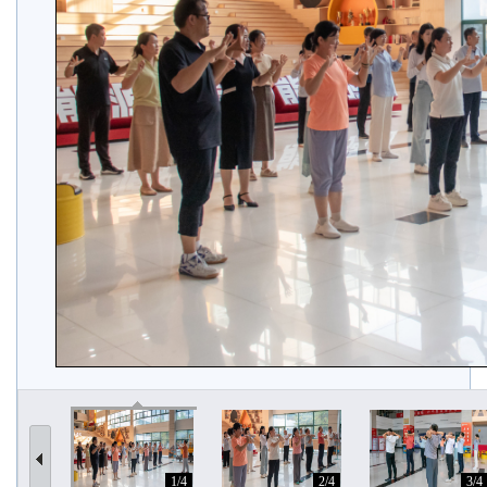
1/4
2/4
3/4