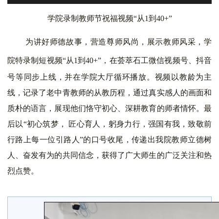
学院录制教师节祝福视频
“从
1
到
4
0+
”
为
讲好师德故事，营造尊师风尚，展示教师风采，学
院特录制短视频
“从
1
到
4
0+
”，在荟萃石工微信视频号、抖音
号等同步上线，并在学院大厅循环播放。视频以教龄为主
线，记录了老中青教师的从教历程，通过真实感人的画面和
质朴的语言，展现他们恪守初心、深耕教育的师者情怀。最
后以“初心筑梦， 匠心育人，躬身力行，强国有我，致敬前
行路上每一位引路人”的口号收尾，传递出我院教师立德树
人、奋发有为的共同信念，获得了广大师生的广泛关注和热
烈点赞。