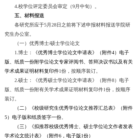
4.
校学位评定委员会审定（
9
月中旬）。
五、材料报送
各研究所应于
5
月
28
日之前将下述申报材料报送学院研
究生办公室。
（一）优秀博士
/
硕士学位论文
1.
博士：
《优秀博士学位论文申请表》（附件
4
）电子
版、纸质一份附
学位论文专家评阅书、答辩决议书以及
有关
学术成果证明材料复印件
1
份，按顺序装订。
2.
硕士：《优秀硕士学位论文申请表》（附件
8
）电子
版、纸质一份附有关学术成果证明材料复印件
1
份，按顺序
装订。
（二）《校级研究生优秀学位论文推荐汇总表》（附件
5
）电子版和纸质签字一份
。
（三）《拟推荐校级优秀博士、硕士学位论文作者发表
学术论文统计表》（附件
6
，电子版
1
份）