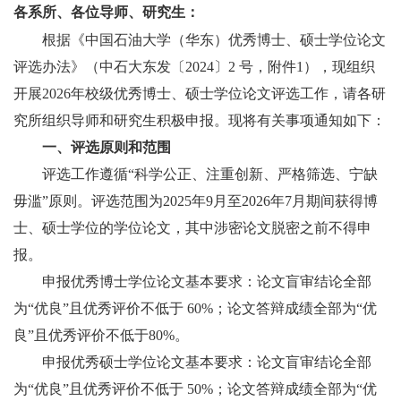
各系所、各位导师、研究生：
根据《中国石油大学（华东）优秀博士、硕士学位论文
评选办法》（中石大东发〔
2024
〕
2
号，附件
1
），现组织
开展
2026
年校级优秀博士、硕士学位论文评选工作，请各研
究所组织导师和研究生积极申报。现将有关事项通知如下：
一、评选原则和范围
评选工作遵循“科学公正、注重创新、严格筛选、宁缺
毋滥”原则。评选范围为
2025
年
9
月至
2026
年
7
月期间获得博
士、硕士学位的学位论文，其中涉密论文脱密之前不得申
报。
申报优秀博士学位论文基本要求：论文盲审结论全部
为
“
优良
”
且优秀评价不低于
60%
；论文答辩成绩全部为
“
优
良
”
且优秀评价不低于
80%
。
申报优秀硕士学位论文基本要求：论文盲审结论全部
为
“
优良
”
且优秀评价不低于
50%
；论文答辩成绩全部为
“
优