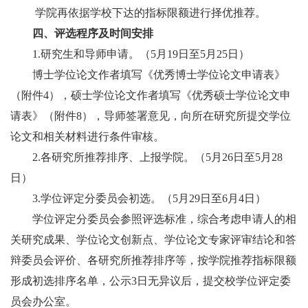
学院再依据学校下达的指标限额进行择优推荐。
四、评选程序及时间安排
1.
研究生和导师申请。（
5
月
19
日至
5
月
25
日）
博士学位论文作者填写《优秀博士学位论文申请表》
（附件
4
），硕士学位论文作者填写《优秀硕士学位论文申
请表》（附件
8
），导师签署意见，向所在研究所提交学位
论文和相关材料进行条件审核。
2.
各研究所推荐排序、上报学院。（
5
月
26
日至
5
月
28
日）
3.
学位评定分委员会初选。（
5
月
29
日至
6
月
4
日）
学位评定分委员会参照评选标准，综合考虑申请人的相
关研究成果、学位论文创新点、学位论文专家评审结论和答
辩委员会评价、各研究所推荐排序等，按学院推荐指标限额
形成初选排序名单，公示
3
日无异议后，提交校学位评定委
员会办公室。