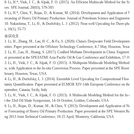
8. Li, H.*, Vink, J. C., & Alpak, F. O. (2015). An Efficient Multiscale Method for the Simu
ses. SPE Journal, 20(03), 579-593
9. Li, H.*, Chen, Y., Rojas, D., & Kumar, M. (2014). Development and Application of Nea
recasting of Heavy Oil Primary Production. Journal of Petroleum Science and Engineering,
10. Nakashima, T., Li, H., & Durlofsky, L. J. (2012). Near-well Upscaling for Three-phas
s, 16(1), 55-73
会议论文
1. Li, H., Zhang, M., Lau, H. C., & Fu, S. (2020). China's Deepwater Field Development:
nities. Paper presented at the Offshore Technology Conference, 4-7 May, Houston, Texas,
2. Li, H., Lau, H., Huang, S. (2017). Coalbed Methane Development in China: Engineering
er presented at the SPE/IATMI Asia Pacific Oil & Gas Conference and Exhibition, 17-19 Oc
3. Li, H., Vink, J. C., & Alpak, F. O. (2015). A Multipoint Multiscale Modeling Method fo
w, with Application to the In-situ Conversion Process. Paper presented at the SPE Reserv
bruary, Houston, Texas, USA
4. Li, H., & Durlofsky, L. J. (2014). Ensemble Level Upscaling for Compositional Flow Si
tainty Quantification. Paper presented at ECMOR XIV-14th European Conference on the Ma
eptember, Catania, Sicily, Italy
5. Li, H., Vink, J. C., & Alpak, F. O. (2013). A Multiscale Modeling Method for the In-si
t the 33rd Oil Shale Symposium, 14-16 October, Golden, Colorado, USA
6. Li, H., Rojas, D., Kumar, M., & Chen, Y. (2013). Development and Application of Near
or Forecasting of Heavy Oil Primary Production. Paper presented at the SPE Western Reg
ng 2013 Joint Technical Conference, 19-25 April, Monterey, California, USA