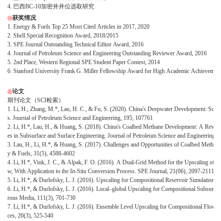
4. 巴西BC-10加密井井位选取研究
◎
获奖情况
1. Energy & Fuels Top 25 Most Cited Articles in 2017, 2020
2. Shell Special Recognition Award, 2018/2015
3. SPE Journal Outstanding Technical Editor Award, 2016
4. Journal of Petroleum Science and Engineering Outstanding Reviewer Award, 2016
5. 2nd Place, Western Regional SPE Student Paper Contest, 2014
6. Stanford University Frank G. Miller Fellowship Award for High Academic Achievemen
◎
论文
期刊论文（SCI检索）
1. Li, H., Zhang, M.*, Lau, H. C., & Fu, S. (2020). China's Deepwater Development: Subs
s. Journal of Petroleum Science and Engineering, 195, 107761
2. Li, H.*, Lau, H., & Huang, S. (2018). China's Coalbed Methane Development: A Review
es in Subsurface and Surface Engineering. Journal of Petroleum Science and Engineering, 
3. Lau, H., Li, H.*, & Huang, S. (2017). Challenges and Opportunities of Coalbed Methan
y & Fuels, 31(5), 4588-4602
4. Li, H.*, Vink, J. C., & Alpak, F. O. (2016). A Dual-Grid Method for the Upscaling of 
w, With Application to the In-Situ Conversion Process. SPE Journal, 21(06), 2097-2111
5. Li, H.*, & Durlofsky, L. J. (2016). Upscaling for Compositional Reservoir Simulation. 
6. Li, H.*, & Durlofsky, L. J. (2016). Local–global Upscaling for Compositional Subsurfa
rous Media, 111(3), 701-730
7. Li, H.*, & Durlofsky, L. J. (2016). Ensemble Level Upscaling for Compositional Flow 
ces, 20(3), 525-540