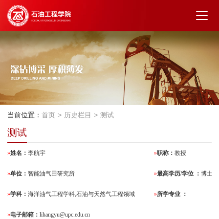
当前位置：
首页
历史栏目
测试
测试
»
姓名：
李航宇
»
职称：
教授
»
单位：
智能油气田研究所
»
最高学历/学位 ：
博士
»
学科：
海洋油气工程学科,石油与天然气工程领域
»
所学专业 ：
»
电子邮箱：
lihangyu@upc.edu.cn